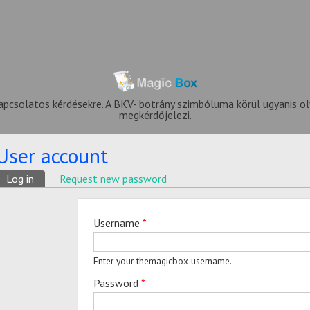
apcsolatos kérdésekre. A BKV- botrány szimbóluma körül ugyanis ol
megkérdőjelezi.
User account
Primary tabs
Log in
(active tab)
Request new password
Username
*
Enter your themagicbox username.
Password
*