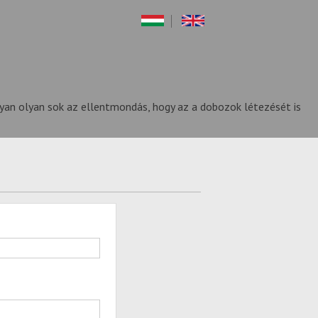
yan olyan sok az ellentmondás, hogy az a dobozok létezését is