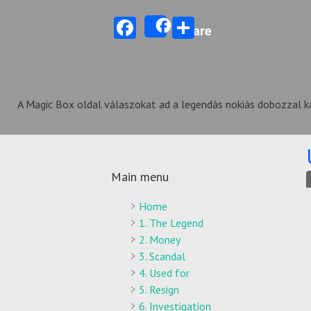
Facebook
Share
Share
A Magic Box oldal válaszokat ad a legendás nokiás dobozzal k
Main menu
Home
1. The Legend
2. Money
3. Scandal
4. Used for
5. Resign
6. Investigation