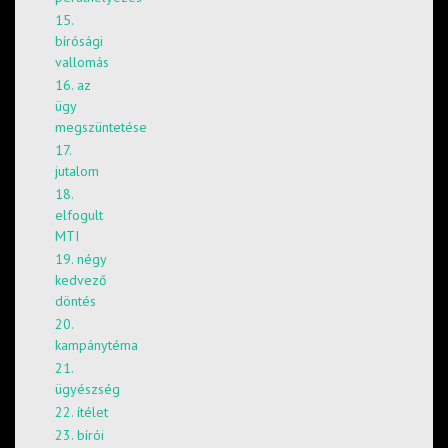
15.
bírósági
vallomás
16. az
ügy
megszüntetése
17.
jutalom
18.
elfogult
MTI
19. négy
kedvező
döntés
20.
kampánytéma
21.
ügyészség
22. ítélet
23. bírói