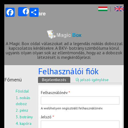
Facebook
Share
Share
A Magic Box oldal válaszokat ad a legendás nokiás dobozzal
kapcsolatos kérdésekre. A BKV- botrány szimbóluma körül
ugyanis olyan olyan sok az ellentmondás, hogy az a dobozok
létezését is megkérdőjelezi.
Felhasználói fiók
Főmenü
Elsődleges fülek
Bejelentkezés
(aktív fül)
Új jelszó igénylése
Főoldal
Felhasználónév
*
1. nokiás
doboz
A webhelyen regisztrált felhasználónév.
2. pénz
Jelszó
*
3. botrány
4. kapóra