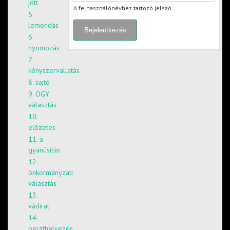
jött
A felhasználónévhez tartozó jelszó.
5.
lemondás
6.
nyomozás
7.
kényszervallatás
8. sajtó
9. OGY
választás
10.
előzetes
11. a
gyanúsítás
12.
önkormányzati
választás
13.
vádirat
14.
peráthelyezés