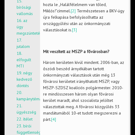
15.
hozta le „Halálfélelmem van tőled,
bírósági
Miklós!”címmel.
[2]
Természetesen a BKV-ügy
vallomás
újra felkapása befolyásolhatta az
16. az
országgyűlési után az önkormányzati
ügy
választásokat is.
[3]
megszüntetése
17.
jutalom
Mit veszített az MSZP a fővárosban?
18.
elfogult
Három kerületen kívül mindent. 2006-ban, az
MTI
őszödi beszéd árnyékában tartott
19. négy
önkormányzati választások után még 13
kedvező
fővárosi kerületet irányíthatott MSZP, vagy
döntés
MSZP-SZDSZ koalíciós polgármester. 2010-
20.
re mindösszesen három olyan fővárosi
kampánytéma
kerület maradt, ahol szocialista jelöltet
21.
választottak meg. A fővárosi közgyűlés 33
ügyészség
mandátumából 10-et tudott megszerezni a
22. ítélet
párt.
[4]
23. bírói
függetlenség