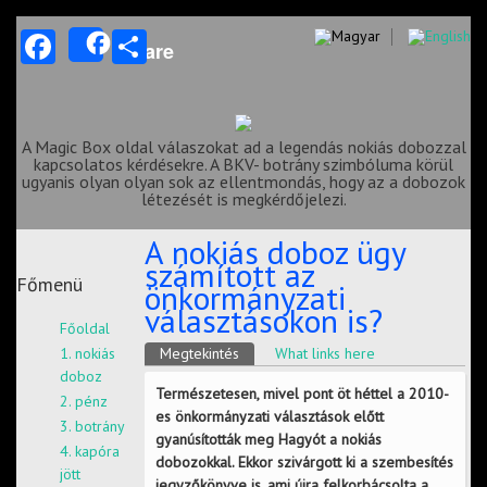
Facebook
Share
Share
A Magic Box oldal válaszokat ad a legendás nokiás dobozzal
kapcsolatos kérdésekre. A BKV- botrány szimbóluma körül
ugyanis olyan olyan sok az ellentmondás, hogy az a dobozok
létezését is megkérdőjelezi.
A nokiás doboz ügy
számított az
Főmenü
önkormányzati
választásokon is?
Főoldal
Elsődleges fülek
1. nokiás
Megtekintés
(aktív fül)
What links here
doboz
Természetesen, mivel pont öt héttel a 2010-
2. pénz
es önkormányzati választások előtt
3. botrány
gyanúsították meg Hagyót a nokiás
4. kapóra
dobozokkal. Ekkor szivárgott ki a szembesítés
jött
jegyzőkönyve is, ami újra felkorbácsolta a