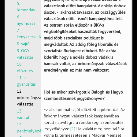
5.
választások előtti hangulatot. A nokiás doboz
lemondás
ősszel - akárcsak tavasszal az országgyűlési
6.
választások előtt - ismét kampánytéma lett.
nyomozás
Az ostrom során először a BKV-s
7.
végkielégítéseket használták fegyverként,
kényszervallatás
majd több szocialista politikust is
8. sajtó
megvádoltak. Az addig főleg liberális és
9. OGY
szocialista Budapest elbukott. Bár azóta
választás
kiderült, hogy a nokiás doboz vádak is
hamisak voltak, az önkormányzati választások
10.
eredményein ez már nem változtat.
előzetes
11. a
gyanúsítás
12.
Hol és mikor szivárgott ki Balogh és Hagyó
önkormányzati
szembesítésének jegyzőkönyve?
választás
Ez alkalommal is jól időzített a jobboldal. Az
13.
önkormányzati választások kampányában
vádirat
került napvilágra a rendőrségi szembesítés
14.
jegyzőkönyve.
[1]
Ha valaki még nem találta
peráthelyezés
volna ki, természetesen a Magyar Nemzet