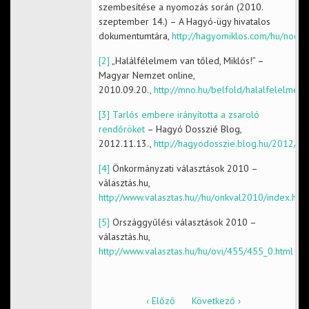
szembesítése a nyomozás során (2010.
szeptember 14.) – A Hagyó-ügy hivatalos
dokumentumtára,
http://hagyomiklos.com/hu/node
[2]
„Halálfélelmem van tőled, Miklós!” –
Magyar Nemzet online,
2010.09.20.,
http://mno.hu/belfold/halalfelelme
[3]
Tarlós embere irányította a zsaroló
rendőröket
– Hagyó Dosszié Blog,
2012.11.13.,
http://hagyodosszie.blog.hu/2012/11
[4]
Önkormányzati választások 2010 –
választás.hu,
http://www.valasztas.hu//hu/onkval2010/index.htm
[5]
Országgyűlési választások 2010 –
választás.hu,
http://www.valasztas.hu/hu/ovi/455/455_0.html
‹ Előző
Következő ›