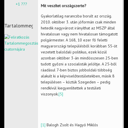
+1 ???
Mit veszítet országszerte?
Gyakorlatilag narancsba borult az ország.
2010. október 3. után jóformán csak minden
Tartalommegosztás
hetedik nagyvárost irányíthat az MSZP által
hivatalosan vagy nem hivatalosan támogatott
polgármester. A 168, 10 ezer fő feletti
magyarországi településből korábban 55-öt
vezetett baloldali politikus, ezek közül
azonban október 3-án mindösszesen 25-ben
tudott győzni a szocialisták jelöltje. A 25-ből
ráadásul 7-ben biztos jobboldali többség
alakult ki a képviselőtestületekben, másik 8
településen – köztük Szegeden – pedig
rendkívül kiegyenlítettek a testületi
viszonyok.
[5]
[1]
Balogh Zsolt és Hagyó Miklós