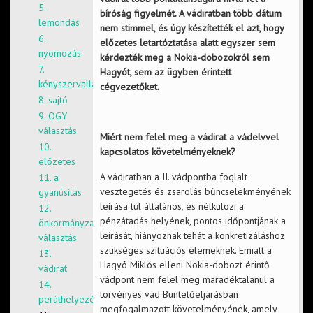
5.
bíróság figyelmét. A vádiratban több dátum
lemondás
nem stimmel, és úgy készítették el azt, hogy
6.
előzetes letartóztatása alatt egyszer sem
nyomozás
kérdezték meg a Nokia-dobozokról sem
7.
Hagyót, sem az ügyben érintett
kényszervallatás
cégvezetőket.
8. sajtó
9. OGY
választás
Miért nem felel meg a vádirat a vádelvvel
10.
kapcsolatos követelményeknek?
előzetes
A vádiratban a II. vádpontba foglalt
11. a
vesztegetés és zsarolás bűncselekményének
gyanúsítás
leírása túl általános, és nélkülözi a
12.
pénzátadás helyének, pontos időpontjának a
önkormányzati
leírását, hiányoznak tehát a konkretizáláshoz
választás
szükséges szituációs elemeknek. Emiatt a
13.
Hagyó Miklós elleni Nokia-dobozt érintő
vádirat
vádpont nem felel meg maradéktalanul a
14.
törvényes vád Büntetőeljárásban
peráthelyezés
megfogalmazott követelményének, amely