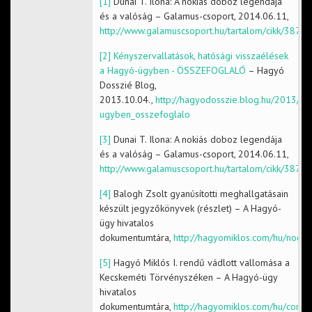
[1]
Dunai T. Ilona: A nokiás doboz legendája
és a valóság – Galamus-csoport, 2014.06.11,
http://www.galamuscsoport.hu/tartalom/cikk/3872
[2]
Kényszervallatások, hatósági visszaélések
a Hagyó-ügyben - ÖSSZEFOGLALÓ
– Hagyó
Dosszié Blog,
2013.10.04.,
http://hagyodosszie.blog.hu/2013/10
ugyben_osszefoglalo
[3]
Dunai T. Ilona: A nokiás doboz legendája
és a valóság – Galamus-csoport, 2014.06.11,
http://www.galamuscsoport.hu/tartalom/cikk/3872
[4]
Balogh Zsolt gyanúsítotti meghallgatásain
készült jegyzőkönyvek (részlet) – A Hagyó-
ügy hivatalos
dokumentumtára,
http://hagyomiklos.com/hu/node
[5]
Hagyó Miklós I. rendű vádlott vallomása a
Kecskeméti Törvényszéken – A Hagyó-ügy
hivatalos
dokumentumtára,
http://hagyomiklos.com/hu/cont