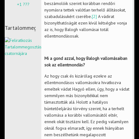
beszámolóik szerint korábban rendőri
+1 ???
nyomásra tettek valótlan terhelő állításokat,
szabadulásukért cserébe.
[2]
A vádirat
bizonyíthatóságát ezen kívül kétségbe vonja
Tartalommegosztás
az is, hogy Balogh vallomásai totál
ellentmondásosak.
Mi a gond azzal, hogy Balogh vallomásaiban
sok az ellentmondás?
Az hogy csak és kizárólag ezekre az
ellentmondásos vallomásokra hivatkozva
emeltek vádat Hagyó ellen, úgy, hogy a vádat
semmilyen más bizonyítékkal nem
támasztották alá. Holott a hatályos
büntetőeljárási törvény szerint, ha a terhelt
vallomása a korábbi vallomásától eltér,
ennek okát tisztázni kell. Ez pedig valamilyen
oknál fogva elmaradt, így ennek hiányában
nem beszélhetünk megalapozott