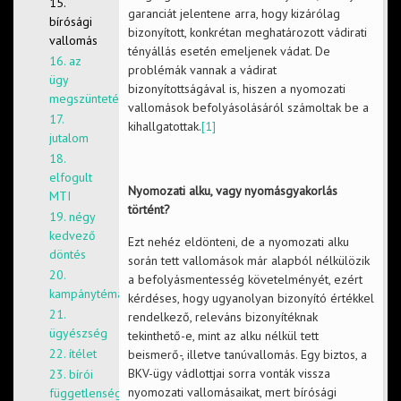
15.
garanciát jelentene arra, hogy kizárólag
bírósági
bizonyított, konkrétan meghatározott vádirati
vallomás
tényállás esetén emeljenek vádat. De
16. az
problémák vannak a vádirat
ügy
bizonyítottságával is, hiszen a nyomozati
megszüntetése
vallomások befolyásolásáról számoltak be a
17.
kihallgatottak.
[1]
jutalom
18.
elfogult
Nyomozati alku, vagy nyomásgyakorlás
MTI
történt?
19. négy
kedvező
Ezt nehéz eldönteni, de a nyomozati alku
döntés
során tett vallomások már alapból nélkülözik
20.
a befolyásmentesség követelményét, ezért
kampánytéma
kérdéses, hogy ugyanolyan bizonyító értékkel
21.
rendelkező, releváns bizonyítéknak
ügyészség
tekinthető-e, mint az alku nélkül tett
22. ítélet
beismerő-, illetve tanúvallomás. Egy biztos, a
BKV-ügy vádlottjai sorra vonták vissza
23. bírói
nyomozati vallomásaikat, mert bírósági
függetlenség