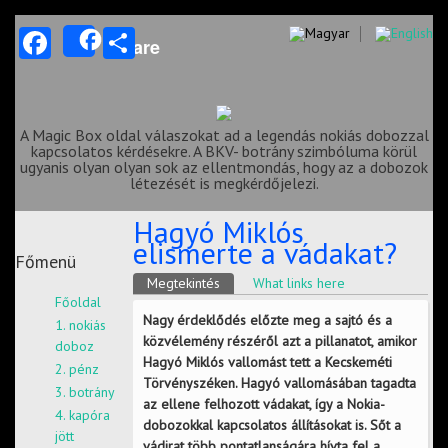
Facebook
Share
Share
A Magic Box oldal válaszokat ad a legendás nokiás dobozzal
kapcsolatos kérdésekre. A BKV- botrány szimbóluma körül
ugyanis olyan olyan sok az ellentmondás, hogy az a dobozok
létezését is megkérdőjelezi.
Hagyó Miklós
elismerte a vádakat?
Főmenü
Elsődleges fülek
Megtekintés
(aktív fül)
What links here
Főoldal
Nagy érdeklődés előzte meg a sajtó és a
1. nokiás
közvélemény részéről azt a pillanatot, amikor
doboz
Hagyó Miklós vallomást tett a Kecskeméti
2. pénz
Törvényszéken. Hagyó vallomásában tagadta
3. botrány
az ellene felhozott vádakat, így a Nokia-
4. kapóra
dobozokkal kapcsolatos állításokat is. Sőt a
jött
vádirat több pontatlanságára hívta fel a