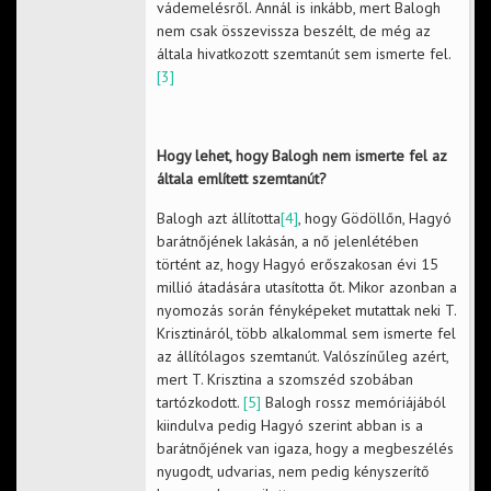
vádemelésről. Annál is inkább, mert Balogh
nem csak összevissza beszélt, de még az
általa hivatkozott szemtanút sem ismerte fel.
[3]
Hogy lehet, hogy Balogh nem ismerte fel az
általa említett szemtanút?
Balogh azt állította
[4]
, hogy Gödöllőn, Hagyó
barátnőjének lakásán, a nő jelenlétében
történt az, hogy Hagyó erőszakosan évi 15
millió átadására utasította őt. Mikor azonban a
nyomozás során fényképeket mutattak neki T.
Krisztináról, több alkalommal sem ismerte fel
az állítólagos szemtanút. Valószínűleg azért,
mert T. Krisztina a szomszéd szobában
tartózkodott.
[5]
Balogh rossz memóriájából
kiindulva pedig Hagyó szerint abban is a
barátnőjének van igaza, hogy a megbeszélés
nyugodt, udvarias, nem pedig kényszerítő