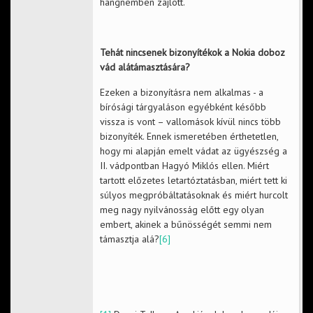
hangnemben zajlott.
Tehát nincsenek bizonyítékok a Nokia doboz
vád alátámasztására?
Ezeken a bizonyításra nem alkalmas - a
bírósági tárgyaláson egyébként később
vissza is vont – vallomások kívül nincs több
bizonyíték. Ennek ismeretében érthetetlen,
hogy mi alapján emelt vádat az ügyészség a
II. vádpontban Hagyó Miklós ellen. Miért
tartott előzetes letartóztatásban, miért tett ki
súlyos megpróbáltatásoknak és miért hurcolt
meg nagy nyilvánosság előtt egy olyan
embert, akinek a bűnösségét semmi nem
támasztja alá?
[6]