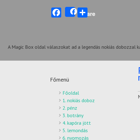
Facebook
Share
Share
A Magic Box oldal válaszokat ad a legendás nokiás dobozzal k
Főmenü
Főoldal
1. nokiás doboz
2. pénz
3. botrány
4. kapóra jött
5. lemondás
6. nyomozás