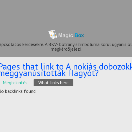
apcsolatos kérdésekre. A BKV- botrány szimbóluma körül ugyanis ol
megkérdőjelezi.
Pages that link to A nokiás dobozokk
meggyanúsították Hagyót?
Elsődleges fülek
Megtekintés
What links here
(aktív fül)
No backlinks found.