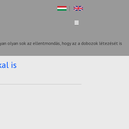
yan olyan sok az ellentmondás, hogy az a dobozok létezését is
al is