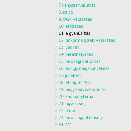
7. kényszervallatás
8. sajtó
9. OGY választás
10. előzetes
11. a gyanúsítás
12. önkormányzati választás
13. vádirat
14. peráthelyezés
15. bírósági vallomás
16. az ügy megszüntetése
17. jutalom
18. elfogult MTI
19. négy kedvező döntés
20. kampánytéma
21. ügyészség
22. ítélet
23. bírói függetlenség
+1 ???