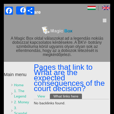
Facebook
Share
Share
A Magic Box oldal válaszokat ad a legendás nokiás
dobozzal kapcsolatos kérdésekre. A BKV- botrány
szimbóluma körül ugyanis olyan olyan sok az
ellentmondás, hogy az a dobozok létezését is
megkérdőjelezi.
Pages that link to ​
What are the
Main menu
expected
consequences of the
Home
court decision?
1. The
Primary tabs
Legend
View
What links here
(active tab)
2. Money
No backlinks found.
3.
Scandal