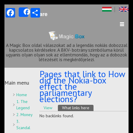
Facebook
Share
Share
A Magic Box oldal válaszokat ad a legendás nokiás dobozzal
kapcsolatos kérdésekre. A BKV- botrány szimbóluma körül
ugyanis olyan olyan sok az ellentmondás, hogy az a dobozok
létezését is megkérdőjelezi.
Pages that link to How
did the Nokia-box
Main menu
effect the
parliamentary
Home
elections?
1. The
Primary tabs
Legend
View
What links here
(active tab)
2. Money
No backlinks found.
3.
Scandal